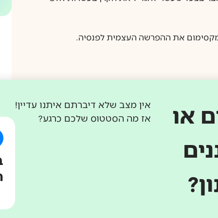
מקסימום את ההפרשה העצמית לפנסיה.
 לדעת שאם ברצונכם להפריש 7% ולא 6% לפנסיה תוכלו לעשות זאת בקלות על ידי תיאום מול
אין מצב שלא דיברתם איתנו עדיין!
 או
הבא
אז מה הסטטוס שלכם כרגע?
מעברים
ים
ב
ה
ן?