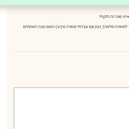
17/04/2026 בשעה 00:11
איזו שנה זה תקף?
למשרה מלאה( כגון אם עבדתי משרה ורבע) האם גובה האחוזים