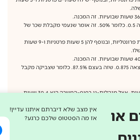
נחלק את המונה במכנה – 18/36 – והתוצאה תהיה 0.5. כלומר 50%. זה אומר שנעמי מקבלת שכר של
צביקה הינו מורה בתיכון. הוא מלמד 21 שעות פרונטליות, ובנוסף להן 5 שעות פרטניות ו-9 שעות
נחלק את המונה במכנה – 35/40, ונקבל את התוצאה 0.875. שזה בעצם 87.5%. כלומר שצביקה מקבל
בסיס המשרה באופק הינו 36 שעות. בעוז – 40 שעות. אצל מנהלות-גן בסיס-המשרה הוא 30.4 שעות,
אין מצב שלא דיברתם איתנו עדיין!
ואם יש פה מורים בעולם-ישן – אז בחטיבה ובתיכון בסיס המשרה הינו 24 שעות, וביסודי ובגנים 30
 או
אז מה הסטטוס שלכם כרגע?
ים