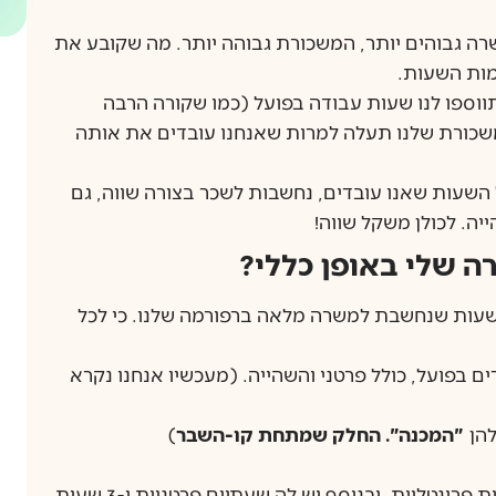
ה גבוהים יותר, המשכורת גבוהה יותר. מה שקובע את
מות השעות.
תווספו לנו שעות עבודה בפועל (כמו שקורה הרבה
משכורת שלנו תעלה למרות שאנחנו עובדים את אותה
השעות שאנו עובדים, נחשבות לשכר בצורה שווה, גם
יה. לכולן משקל שווה!
 שלי באופן כללי?
השעות שנחשבת למשרה מלאה ברפורמה שלנו. כי לכל
ם בפועל, כולל פרטני והשהייה. (מעכשיו אנחנו נקרא
להן
"המכנה". החלק שמתחת קו-השבר
)
נעמי הינה מורה ביסודי. היא מלמדת 13 שעות פרונטליות, ובנוסף יש לה שעתיים פרטניות ו-3 שעות