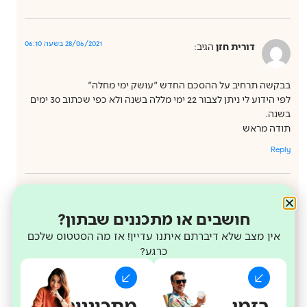
28/06/2021 בשעה 06:10
דורית חזן
הגיב:
בבקשה תרחיב על ההסכם החדש "עושק ימי מחלה"
לפי הידוע לי ניתן לצבור 22 ימי מללה בשנה ולא כפי שכתוב 30 ימים
בשנה.
תודה מראש
Reply
29/06/2021 בשעה 19:30
רבקה
הגיב:
חושבים או מתכננים שבתון?
אין מצב שלא דיברתם איתנו עדיין! אז מה הסטטוס שלכם
אני עובדת עמותה (עולם ישן..), העמותה נסגרת, ובשנה הבאה אני
כרגע?
עוברת למשרד החינוך. האם ימי המחלה שצברתי יכולים להיפדות על
ידי / להיגרר למשרד החינוך?
Reply
בזמן
מתכוננים