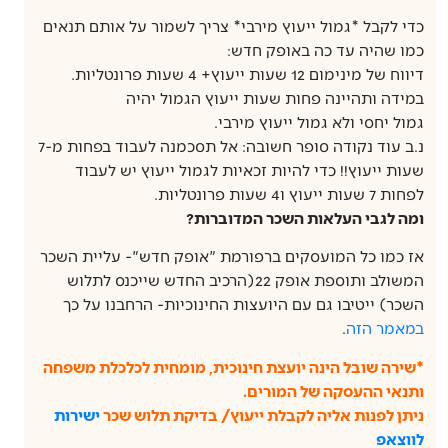
כדי לקבל *גמול ייעוץ מירבי* צריך לשמור על אותם תנאים
כמו שהיה עד כה באופק חדש:
דיווח של מינימום 12 שעות ייעוץ+ 4 שעות פרונטליות.
במידה ותהיינה פחות שעות ייעוץ הגמול יהיה
גמול יחסי ולא גמול ייעוץ מירבי.
נ.ב עוד נקודה סופר חשובה: אל תסכמנה לעבוד בפחות מ-7
שעות ייעוץ!! כדי להיות זכאיות לגמול ייעוץ יש לעבוד
לפחות 7 שעות ייעוץ ו4 שעות פרונטליות.
ומה לגבי העלאות השכר המדוברות?
אז כמו כל המועסקים ברפורמת "אופק חדש"- עליית השכר
המשולב ותוספת אופק 22(הרכיב החדש שייכנס לתלוש
השכר) ייטיבו גם עם היועצות החינוכיות- הרחבנו על כך
במאמר הזה
.
*שירה שובל הינה יועצת חינוכית, מומחית לכלכלת משפחה
ותנאי ההעסקה של המורים.
ניתן לפנות אליה לקבלת ייעוץ/ בדיקת תלוש שכר
ישירות
לווצאפ