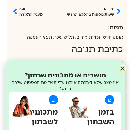
הקודם
הבא
שעות נוספות בהסכם החדש
מענק התמדה
תגיות:
אופק חדש
,
זכויות מורים
,
תלוש שכר
,
תנאי העסקה
כתיבת תגובה
האימייל לא יוצג באתר.
שדות החובה מסומנים
*
התגובה שלך
*
חושבים או מתכננים שבתון?
אין מצב שלא דיברתם איתנו עדיין! אז מה הסטטוס שלכם
כרגע?
בזמן
מתכוננים
השבתון
לשבתון